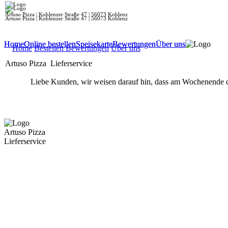
Artuso Pizza | Koblenzer Straße 47 | 56073 Koblenz
Artuso Pizza | Koblenzer Straße 47 | 56073 Koblenz
Home
Home
Online bestellen
Online bestellen
Speisekarte
Speisekarte
Bewertungen
Bewertungen
Über uns
Über uns
Home
Bestellen
Bewertungen
Über uns
Artuso Pizza
Lieferservice
Liebe Kunden, wir weisen darauf hin, dass am Wochenende die
Artuso Pizza
Lieferservice