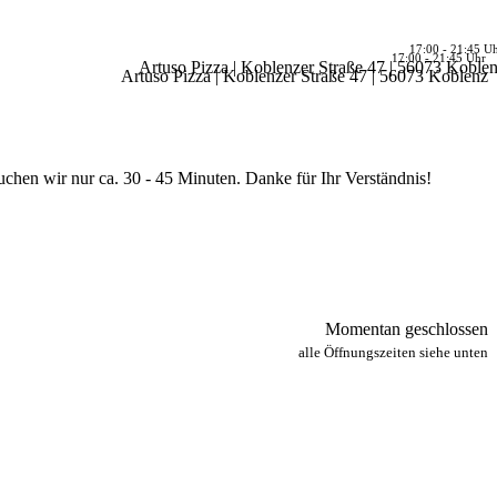
17:00 - 21:45 U
17:00 - 21:45 Uhr
Artuso Pizza | Koblenzer Straße 47 | 56073 Koble
Artuso Pizza | Koblenzer Straße 47 | 56073 Koblenz
chen wir nur ca. 30 - 45 Minuten. Danke für Ihr Verständnis!
Momentan geschlossen
alle Öffnungszeiten siehe unten